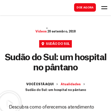
B
s
DOE AGORA
u
c
s
a
c
r
Vídeos
20 setembro, 2018
a
r
SUDÃO DO SUL
Sudão do Sul: um hospital
no pântano
VOCÊ ESTÁ AQUI
Atualidades
Sudão do Sul: um hospital no pântano
Descubra como oferecemos atendimento