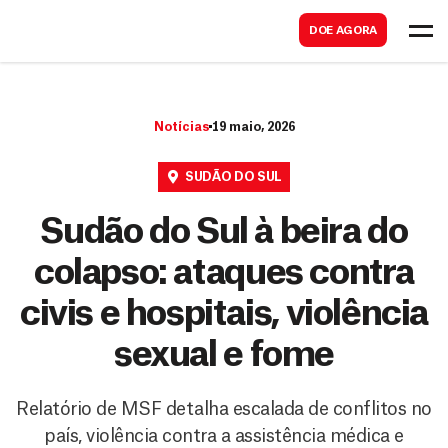
B
s
DOE AGORA
u
c
s
a
c
r
Notícias
19 maio, 2026
a
r
SUDÃO DO SUL
Sudão do Sul à beira do
colapso: ataques contra
civis e hospitais, violência
sexual e fome
Relatório de MSF detalha escalada de conflitos no
país, violência contra a assistência médica e