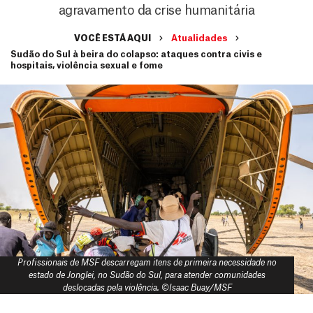
agravamento da crise humanitária
VOCÊ ESTÁ AQUI
Atualidades
Sudão do Sul à beira do colapso: ataques contra civis e
hospitais, violência sexual e fome
Profissionais de MSF descarregam itens de primeira necessidade no
estado de Jonglei, no Sudão do Sul, para atender comunidades
deslocadas pela violência. ©Isaac Buay/MSF