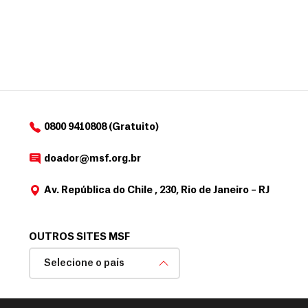
a
d
o
r
0800 9410808 (Gratuito)
doador@msf.org.br
Av. República do Chile , 230, Rio de Janeiro – RJ
OUTROS SITES MSF
Selecione o país