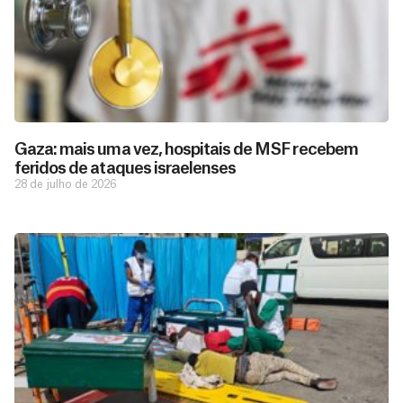
Gaza: mais uma vez, hospitais de MSF recebem
feridos de ataques israelenses
28 de julho de 2026
D
São as
doações
o