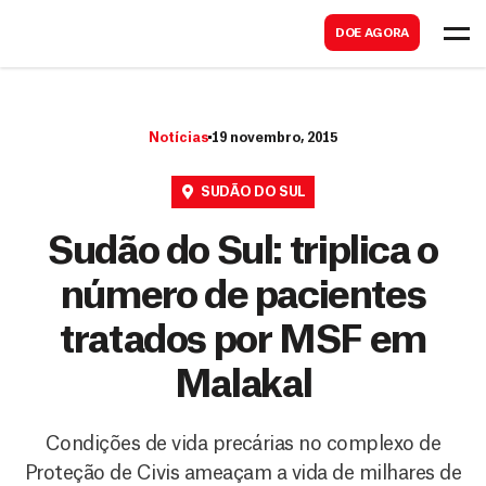
B
s
DOE AGORA
u
c
s
a
c
r
Notícias
19 novembro, 2015
a
r
SUDÃO DO SUL
Sudão do Sul: triplica o
número de pacientes
tratados por MSF em
Malakal
Condições de vida precárias no complexo de
Proteção de Civis ameaçam a vida de milhares de