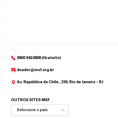
i
no valor
c
Á
Espaço
que
exclusivo
a
r
desejar....
para
e
doadores
a
de
MSF....
d
o
d
o
a
0800 9410808 (Gratuito)
d
o
doador@msf.org.br
r
Av. República do Chile , 230, Rio de Janeiro – RJ
OUTROS SITES MSF
Selecione o país