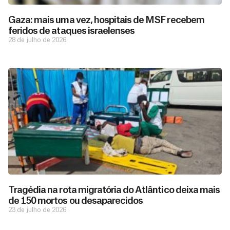
Gaza: mais uma vez, hospitais de MSF recebem
feridos de ataques israelenses
28 de julho de 2026
D
São as
doações
o
constantes
a
de pessoas
ç
como você
Tragédia na rota migratória do Atlântico deixa mais
que nos
ã
de 150 mortos ou desaparecidos
D
Você
permitem
o
23 de julho de 2026
pode
o
estar
contribuir
M
preparados
a
com