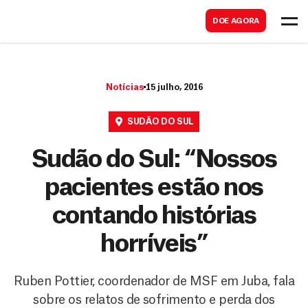
B
s
DOE AGORA
u
c
s
a
c
r
Notícias
15 julho, 2016
a
r
SUDÃO DO SUL
Sudão do Sul: “Nossos
pacientes estão nos
contando histórias
horríveis”
Ruben Pottier, coordenador de MSF em Juba, fala
sobre os relatos de sofrimento e perda dos