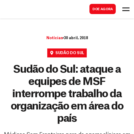
B
s
DOE AGORA
u
c
s
a
c
r
Notícias
30 abril, 2018
a
r
SUDÃO DO SUL
Sudão do Sul: ataque a
equipes de MSF
interrompe trabalho da
organização em área do
país