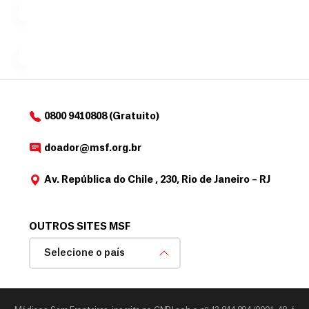
para
e
doadores
a
de
MSF....
d
o
d
o
a
0800 9410808 (Gratuito)
d
o
doador@msf.org.br
r
Av. República do Chile , 230, Rio de Janeiro – RJ
OUTROS SITES MSF
Selecione o país