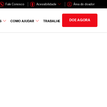
Fale Conosco
Acessibilidade
Área do doador
DOE AGORA
S
COMO AJUDAR
TRABALHE