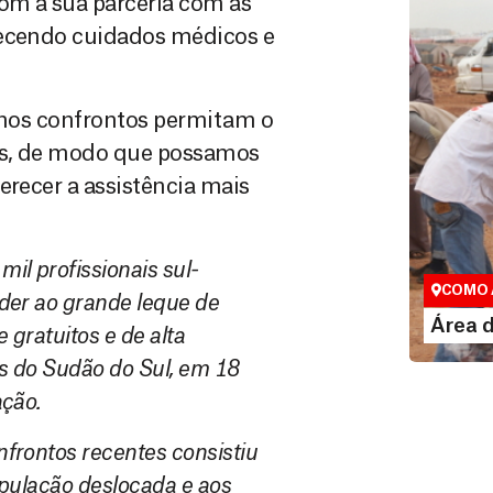
m a sua parceria com as
recendo cuidados médicos e
s nos confrontos permitam o
os, de modo que possamos
erecer a assistência mais
Área do
l profissionais sul-
Espaço exc
COMO 
der ao grande leque de
LE
Área 
gratuitos e de alta
s do Sudão do Sul, em 18
ação.
frontos recentes consistiu
pulação deslocada e aos