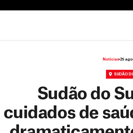
B
u
B
s
u
c
s
a
c
r
a
r
Notícias
25 ago
SUDÃO D
Sudão do Su
cuidados de saú
dramaticamente