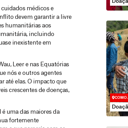
Doaçã
a cuidados médicos e
flito devem garantir a livre
es humanitárias aos
manitária, incluindo
quase inexistente em
.
au, Leer e nas Equatórias
que nós e outros agentes
Doação
r até elas. O impacto que
Você pode
maneiras, 
veis crescentes de doenças,
valor que de
COMO 
LE
Doaçã
 é uma das maiores da
nua fortemente