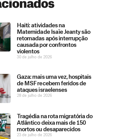
acionados
Haiti: atividades na
Maternidade Isaïe Jeanty são
retomadas após interrupção
causada por confrontos
violentos
30 de julho de 2026
Gaza: mais uma vez, hospitais
de MSF recebem feridos de
ataques israelenses
28 de julho de 2026
Tragédia na rota migratória do
Atlântico deixa mais de 150
mortos ou desaparecidos
23 de julho de 2026