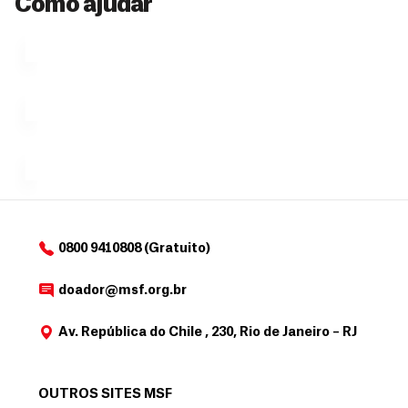
Como ajudar
Veja por
Ú
fazendo
que se
l
n
uma só
tornar...
doação,
i
no valor
c
Á
Espaço
que
exclusivo
a
r
desejar....
para
e
doadores
a
de
MSF....
d
o
d
o
a
0800 9410808 (Gratuito)
d
o
doador@msf.org.br
r
Av. República do Chile , 230, Rio de Janeiro – RJ
OUTROS SITES MSF