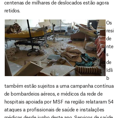
centenas de milhares de deslocados estão agora
retidos.
Os
resi
de
nte
s
de
Idli
b
também estão sujeitos a uma campanha contínua
de bombardeios aéreos, e médicos da rede de
hospitais apoiada por MSF na região relataram 54
ataques a profissionais de saúde e instalações
médicas desde junho deste ano. Serviços de saúde