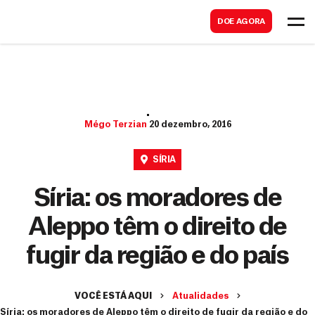
B
s
DOE AGORA
u
c
s
a
c
r
a
r
Mégo Terzian
20 dezembro, 2016
SÍRIA
Síria: os moradores de
Aleppo têm o direito de
fugir da região e do país
VOCÊ ESTÁ AQUI
Atualidades
Síria: os moradores de Aleppo têm o direito de fugir da região e do