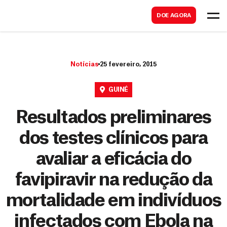
B
s
DOE AGORA
u
c
s
a
c
r
Notícias
25 fevereiro, 2015
a
r
GUINÉ
Resultados preliminares
dos testes clínicos para
avaliar a eficácia do
favipiravir na redução da
mortalidade em indivíduos
infectados com Ebola na