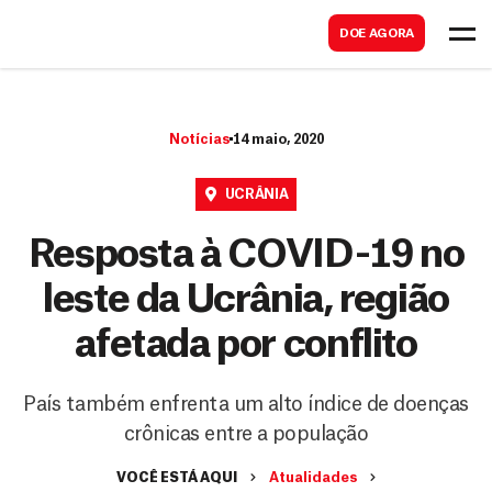
B
s
DOE AGORA
u
c
s
a
c
r
Notícias
14 maio, 2020
a
r
UCRÂNIA
Resposta à COVID-19 no
leste da Ucrânia, região
afetada por conflito
País também enfrenta um alto índice de doenças
crônicas entre a população
VOCÊ ESTÁ AQUI
Atualidades