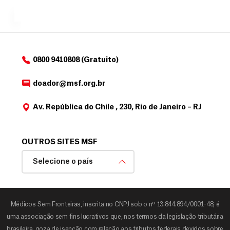
MSF....
d
o
d
o
a
0800 9410808 (Gratuito)
d
o
doador@msf.org.br
r
Av. República do Chile , 230, Rio de Janeiro – RJ
OUTROS SITES MSF
Selecione o país
Médicos Sem Fronteiras, inscrita no CNPJ sob o nº 13.844.894/0001-48, é
uma associação sem fins lucrativos que, nos termos da legislação tributária
brasileira, goza de isenção com relação aos tributos federais devidos sobre