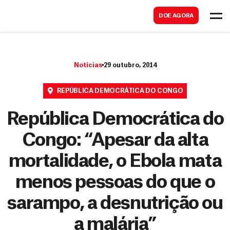
B
s
DOE AGORA
u
c
s
a
c
r
Notícias
29 outubro, 2014
a
r
REPÚBLICA DEMOCRÁTICA DO CONGO
República Democrática do
Congo: “Apesar da alta
mortalidade, o Ebola mata
menos pessoas do que o
sarampo, a desnutrição ou
a malária”