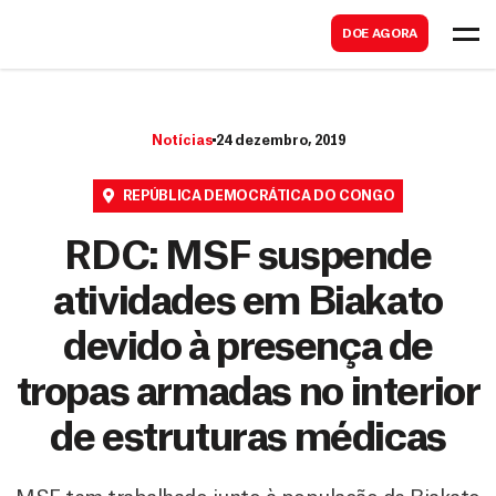
B
s
DOE AGORA
u
c
s
a
c
r
Notícias
24 dezembro, 2019
a
r
REPÚBLICA DEMOCRÁTICA DO CONGO
RDC: MSF suspende
atividades em Biakato
devido à presença de
tropas armadas no interior
de estruturas médicas