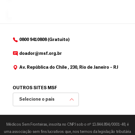
a
de
MSF....
d
o
d
o
a
0800 9410808 (Gratuito)
d
o
doador@msf.org.br
r
Av. República do Chile , 230, Rio de Janeiro – RJ
OUTROS SITES MSF
Selecione o país
Médicos Sem Fronteiras, inscrita no CNPJ sob o nº 13.844.894/0001-48, é
uma associação sem fins lucrativos que, nos termos da legislação tributária