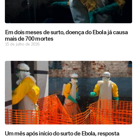
Em dois meses de surto, doença do Ebola já causa
mais de 700 mortes
15 de julho de 2026
D
São as
doações
o
constantes
a
de pessoas
ç
como você
Um mês após início do surto de Ebola, resposta