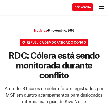
B
s
DOE AGORA
u
c
s
a
c
r
Notícias
5 novembro, 2008
a
r
REPÚBLICA DEMOCRÁTICA DO CONGO
RDC: Cólera está sendo
monitorada durante
conflito
Ao todo, 81 casos de cólera foram registrados por
MSF em quatro acampamentos para deslocados
internos na região de Kivu Norte