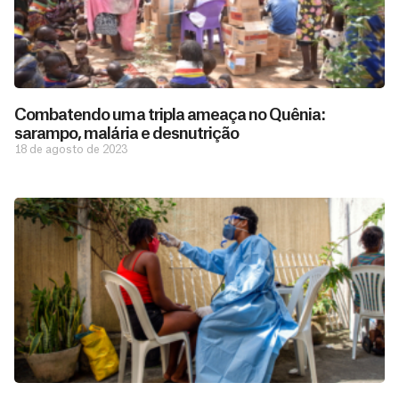
Combatendo uma tripla ameaça no Quênia:
sarampo, malária e desnutrição
18 de agosto de 2023
D
São as
doações
o
constantes
a
de pessoas