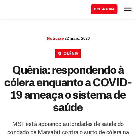
B
s
DOE AGORA
u
c
s
a
c
r
Notícias
22 maio, 2020
a
r
QUÊNIA
Quênia: respondendo à
cólera enquanto a COVID-
19 ameaça o sistema de
saúde
MSF está apoiando autoridades de saúde do
condado de Marsabit contra o surto de cólera na