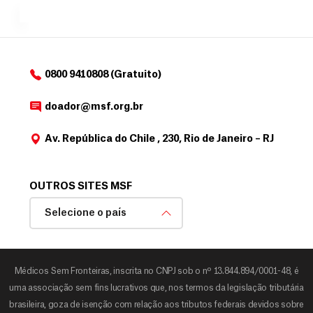
MSF....
d
o
d
o
a
0800 9410808 (Gratuito)
d
o
doador@msf.org.br
r
Av. República do Chile , 230, Rio de Janeiro – RJ
OUTROS SITES MSF
Selecione o país
Médicos Sem Fronteiras, inscrita no CNPJ sob o nº 13.844.894/0001-48, é
uma associação sem fins lucrativos que, nos termos da legislação tributária
brasileira, goza de isenção com relação aos tributos federais devidos sobre