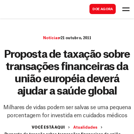
B
s
DOE AGORA
u
c
s
a
c
r
Notícias
21 outubro, 2011
a
r
Proposta de taxação sobre
transações financeiras da
união européia deverá
ajudar a saúde global
Milhares de vidas podem ser salvas se uma pequena
porcentagem for investida em cuidados médicos
VOCÊ ESTÁ AQUI
Atualidades