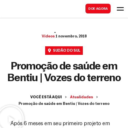
B
s
DOE AGORA
u
c
s
a
c
r
Vídeos
1 novembro, 2018
a
r
SUDÃO DO SUL
Promoção de saúde em
Bentiu | Vozes do terreno
VOCÊ ESTÁ AQUI
Atualidades
Promoção de saúde em Bentiu | Vozes do terreno
Após 6 meses em seu primeiro projeto em