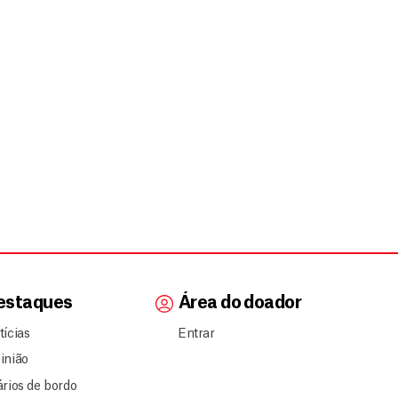
estaques
Área do doador
tícias
Entrar
inião
ários de bordo