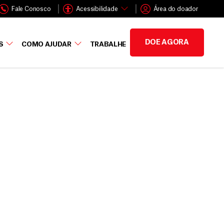
Fale Conosco
Acessibilidade
Área do doador
DOE AGORA
S
COMO AJUDAR
TRABALHE