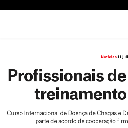
B
u
B
s
u
c
s
a
c
r
a
r
Notícias
11 jul
Profissionais 
treinamento
Curso Internacional de Doença de Chagas e Den
parte de acordo de cooperação firm