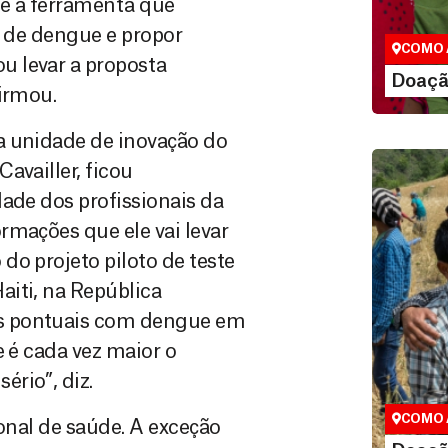
e a ferramenta que
que nos p
vidas em di
s de dengue e propor
COMO 
u levar a proposta
LE
Doaçã
firmou.
a unidade de inovação do
availler, ficou
ade dos profissionais da
rmações que ele vai levar
do projeto piloto de teste
iti, na República
es pontuais com dengue em
Doação
e é cada vez maior o
Você pode
rio”, diz.
maneiras, 
valor que de
COMO 
ional de saúde. A exceção
LE