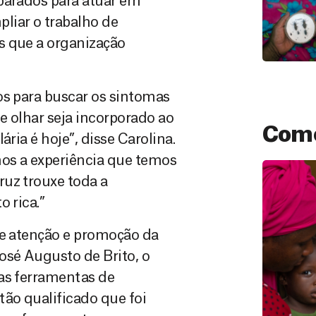
parados para atuar em
liar o trabalho de
s que a organização
os para buscar os sintomas
e olhar seja incorporado ao
Como
ria é hoje”, disse Carolina.
os a experiência que temos
ruz trouxe toda a
 rica.”
 e atenção e promoção da
sé Augusto de Brito, o
 as ferramentas de
Doação
ão qualificado que foi
São as do