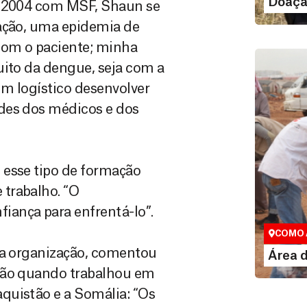
Doaçã
e 2004 com MSF, Shaun se
zação, uma epidemia de
com o paciente; minha
uito da dengue, seja com a
m logístico desenvolver
des dos médicos e dos
 esse tipo de formação
trabalho. “O
Área do
ança para enfrentá-lo”.
Espaço exc
COMO 
m a organização, comentou
LE
Área 
ação quando trabalhou em
quistão e a Somália: “Os