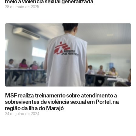
meio à violência sexual generalizada
28 de maio de 2025
D
São as
doações
o
constantes
a
MSF realiza treinamento sobre atendimento a
de pessoas
ç
como você
sobreviventes de violência sexual em Portel, na
que nos
ã
região da Ilha do Marajó
D
Você
permitem
o
24 de julho de 2024
pode
o
estar
contribuir
M
preparados
a
com
e
para salvar
ç
MSF de
vidas em
n