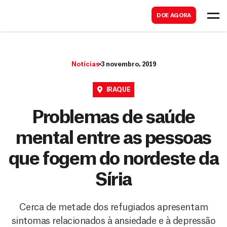
B
s
DOE AGORA
u
c
s
a
c
r
Notícias
3 novembro, 2019
a
r
IRAQUE
Problemas de saúde
mental entre as pessoas
que fogem do nordeste da
Síria
Cerca de metade dos refugiados apresentam
sintomas relacionados à ansiedade e à depressão