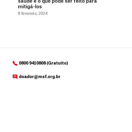
saúde e o que pode ser feito para
mitigá-los
8 fevereiro, 2024
0800 9410808 (Gratuito)
doador@msf.org.br
Av. República do Chile , 230, Rio de Janeiro – RJ
OUTROS SITES MSF
Selecione o país