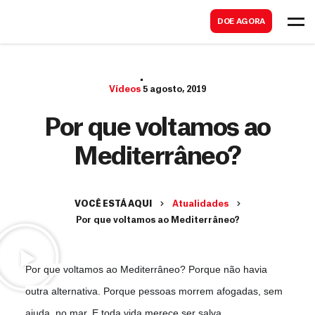
B
s
DOE AGORA
u
c
s
a
c
r
Vídeos
5 agosto, 2019
a
r
Por que voltamos ao
Mediterrâneo?
VOCÊ ESTÁ AQUI
Atualidades
Por que voltamos ao Mediterrâneo?
Por que voltamos ao Mediterrâneo? Porque não havia
outra alternativa. Porque pessoas morrem afogadas, sem
ajuda, no mar. E toda vida merece ser salva.