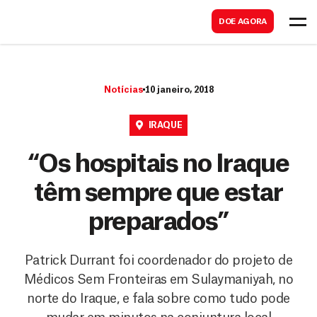
B
s
DOE AGORA
u
c
s
a
c
r
Notícias
10 janeiro, 2018
a
r
IRAQUE
“Os hospitais no Iraque
têm sempre que estar
preparados”
Patrick Durrant foi coordenador do projeto de
Médicos Sem Fronteiras em Sulaymaniyah, no
norte do Iraque, e fala sobre como tudo pode