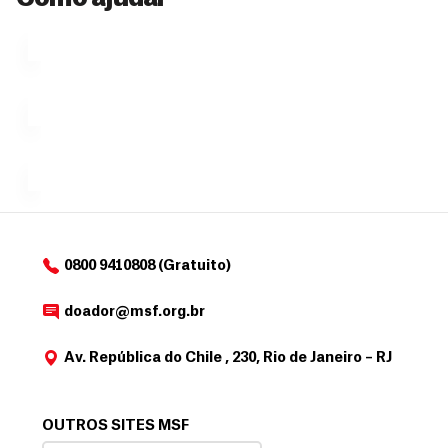
Ú
fazendo
que se
l
n
uma só
tornar...
doação,
i
no valor
c
Á
Espaço
que
exclusivo
a
r
desejar....
para
e
doadores
a
de
MSF....
d
o
d
o
a
0800 9410808 (Gratuito)
d
o
doador@msf.org.br
r
Av. República do Chile , 230, Rio de Janeiro – RJ
OUTROS SITES MSF