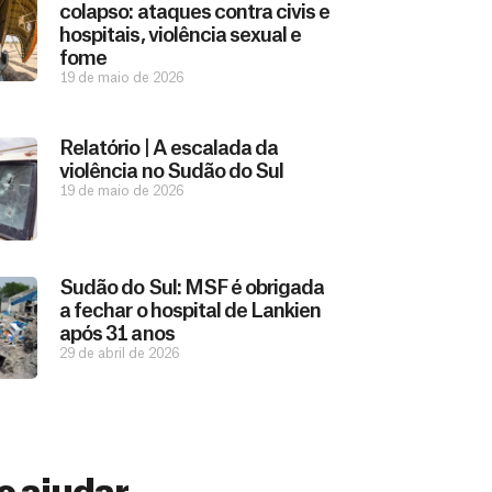
colapso: ataques contra civis e
hospitais, violência sexual e
fome
19 de maio de 2026
Relatório | A escalada da
violência no Sudão do Sul
19 de maio de 2026
Sudão do Sul: MSF é obrigada
a fechar o hospital de Lankien
após 31 anos
29 de abril de 2026