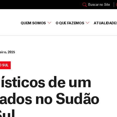
Buscar no Site
QUEM SOMOS
O QUE FAZEMOS
ATUALIDADE
eiro, 2015
O SUL
gísticos de um
iados no Sudão
Sul