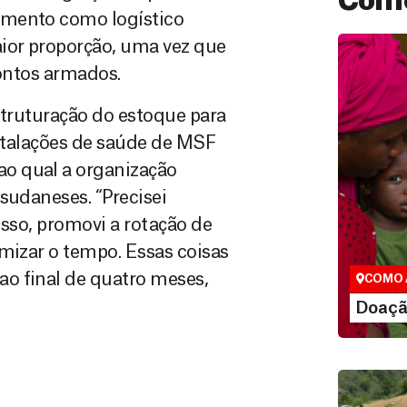
Como
amento como logístico
aior proporção, uma vez que
rontos armados.
estruturação do estoque para
stalações de saúde de MSF
o qual a organização
sudaneses. “Precisei
Doação
isso, promovi a rotação de
São as do
que nos p
mizar o tempo. Essas coisas
vidas em di
o final de quatro meses,
COMO 
LE
Doaçã