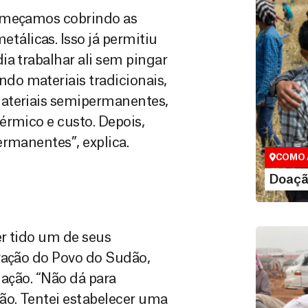
Começamos cobrindo as
álicas. Isso já permitiu
ia trabalhar ali sem pingar
o materiais tradicionais,
Doação
materiais semipermanentes,
Você pode
érmico e custo. Depois,
maneiras, 
ermanentes”, explica.
valor que de
COMO 
LE
Doaçã
er tido um de seus
vação do Povo do Sudão,
tação. “Não dá para
ão. Tentei estabelecer uma