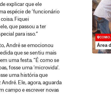
de explicar que ele
ma espécie de ‘funcionário
coisa. Fiquei
Área do
le, que passou a ter
Espaço exc
ecial para isso.”
COMO 
LE
to, André se emocionou
Área 
edida que se sentiu mais
em uma festa. “É como se
as, fosse uma ‘microvida’.
osse uma história que
 André. Ele, agora, aguarda
m campo e escrever novas