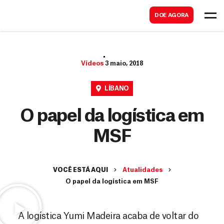
B
s
DOE AGORA
u
c
s
a
c
r
Vídeos
3 maio, 2018
a
r
LÍBANO
O papel da logística em
MSF
VOCÊ ESTÁ AQUI
Atualidades
O papel da logística em MSF
A logística Yumi Madeira acaba de voltar do