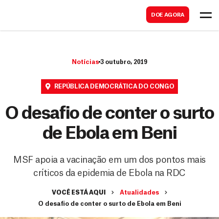
B
s
DOE AGORA
u
c
s
a
c
r
Notícias
3 outubro, 2019
a
r
REPÚBLICA DEMOCRÁTICA DO CONGO
O desafio de conter o surto
de Ebola em Beni
MSF apoia a vacinação em um dos pontos mais
críticos da epidemia de Ebola na RDC
VOCÊ ESTÁ AQUI
Atualidades
O desafio de conter o surto de Ebola em Beni