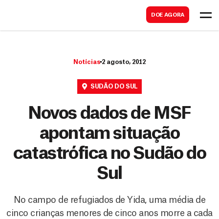
B
s
DOE AGORA
u
c
s
a
c
r
Notícias
2 agosto, 2012
a
r
SUDÃO DO SUL
Novos dados de MSF
apontam situação
catastrófica no Sudão do
Sul
No campo de refugiados de Yida, uma média de
cinco crianças menores de cinco anos morre a cada