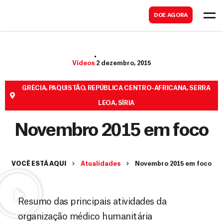
B
s
DOE AGORA
u
c
s
a
c
r
Vídeos
2 dezembro, 2015
a
r
GRÉCIA
,
PAQUISTÃO
,
REPÚBLICA CENTRO-AFRICANA
,
SERRA
LEOA
,
SÍRIA
Novembro 2015 em foco
VOCÊ ESTÁ AQUI
Atualidades
Novembro 2015 em foco
Resumo das principais atividades da
organização médico humanitária