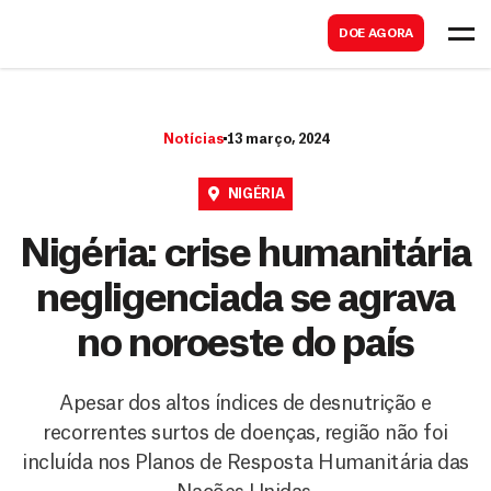
B
s
DOE AGORA
u
c
s
a
c
r
Notícias
13 março, 2024
a
r
NIGÉRIA
Nigéria: crise humanitária
negligenciada se agrava
no noroeste do país
Apesar dos altos índices de desnutrição e
recorrentes surtos de doenças, região não foi
incluída nos Planos de Resposta Humanitária das