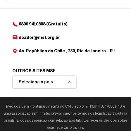
o
d
o
a
0800 9410808 (Gratuito)
d
o
doador@msf.org.br
r
Av. República do Chile , 230, Rio de Janeiro – RJ
OUTROS SITES MSF
Selecione o país
Médicos Sem Fronteiras, inscrita no CNPJ sob o nº 13.844.894/0001-48, é
uma associação sem fins lucrativos que, nos termos da legislação tributária
brasileira, goza de isenção com relação aos tributos federais devidos sobre
suas receitas próprias.