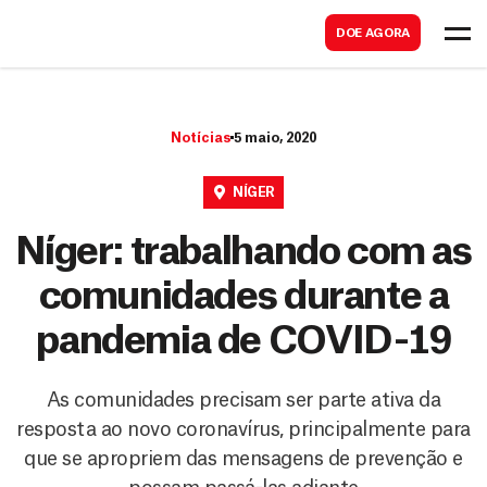
B
s
DOE AGORA
u
c
s
a
c
r
Notícias
5 maio, 2020
a
r
NÍGER
Níger: trabalhando com as
comunidades durante a
pandemia de COVID-19
As comunidades precisam ser parte ativa da
resposta ao novo coronavírus, principalmente para
que se apropriem das mensagens de prevenção e