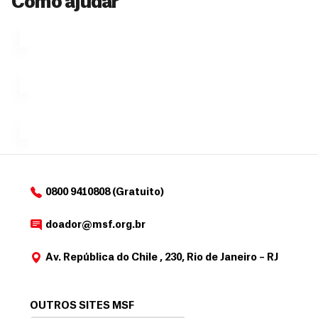
Como ajudar
Ú
fazendo
que se
l
n
uma só
tornar...
doação,
i
no valor
c
Á
Espaço
que
exclusivo
a
r
desejar....
para
e
doadores
a
de
MSF....
d
o
d
o
a
0800 9410808 (Gratuito)
d
o
doador@msf.org.br
r
Av. República do Chile , 230, Rio de Janeiro – RJ
OUTROS SITES MSF