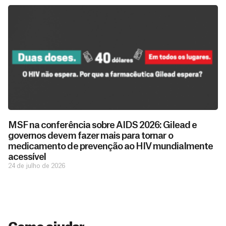
D
São as
doações
o
MSF na conferência sobre AIDS 2026: Gilead e
constantes
a
governos devem fazer mais para tornar o
de pessoas
ç
como você
medicamento de prevenção ao HIV mundialmente
que nos
ã
acessível
D
Você
permitem
o
24 de julho de 2026
pode
o
estar
contribuir
M
preparados
a
com
e
para salvar
ç
MSF de
vidas em
n
diversas
ã
diversos
s
maneiras,
países.
o
inclusive
a
Veja por