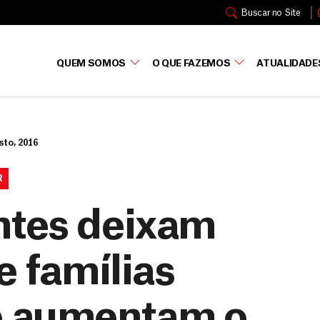
Buscar no Site
QUEM SOMOS
O QUE FAZEMOS
ATUALIDADE
sto, 2016
R
ntes deixam
e famílias
e aumentam o