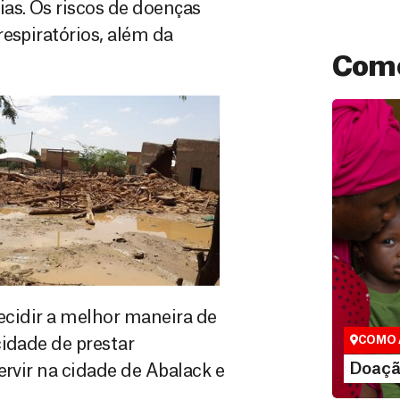
as. Os riscos de doenças
espiratórios, além da
Como
Doação
São as do
que nos p
 decidir a melhor maneira de
vidas em di
COMO 
cidade de prestar
LE
Doaçã
ervir na cidade de Abalack e