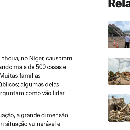
Rel
e Tahoua, no Níger, causaram
ando mais de 500 casas e
Muitas famílias
blicos; algumas delas
erguntam como vão lidar
tuação, a grande dimensão
 situação vulnerável e