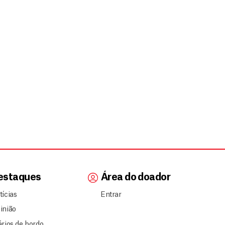
estaques
Área do doador
tícias
Entrar
inião
ários de bordo