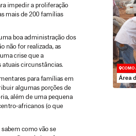
ara impedir a proliferação
as mais de 200 famílias
 uma boa administração dos
 não for realizada, as
Área do
uma crise que a
Espaço exc
 atuais circunstâncias.
COMO 
LE
Área 
imentares para famílias em
stribuir algumas porções de
ória, além de uma pequena
centro-africanos (o que
o sabem como vão se