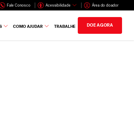
Fale Conosco
Acessibilidade
Área do doador
DOE AGORA
S
COMO AJUDAR
TRABALHE