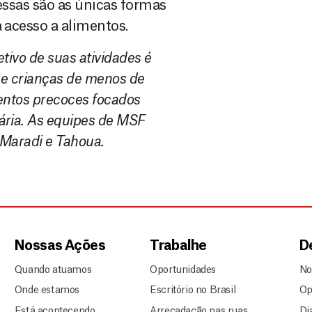
 essas são as únicas formas
a acesso a alimentos.
tivo de suas atividades é
 e crianças de menos de
mentos precoces focados
ária. As equipes de MSF
 Maradi e Tahoua.
Nossas Ações
Trabalhe
D
Quando atuamos
Oportunidades
No
Onde estamos
Escritório no Brasil
Op
Está acontecendo
Arrecadação nas ruas
Di