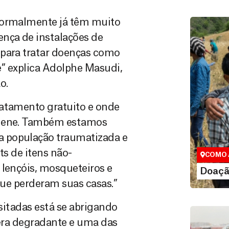
 normalmente já têm muito
nça de instalações de
 para tratar doenças como
le” explica Adolphe Masudi,
o.
ratamento gratuito e onde
Doação
igiene. Também estamos
Você pode
maneiras, 
a população traumatizada e
valor que de
its de itens não-
COMO 
 lençóis, mosqueteiros e
LE
Doaçã
 que perderam suas casas.”
ssitadas está se abrigando
 era degradante e uma das