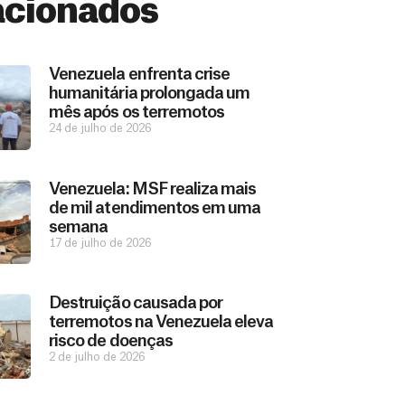
acionados
Venezuela enfrenta crise
humanitária prolongada um
mês após os terremotos
24 de julho de 2026
Venezuela: MSF realiza mais
de mil atendimentos em uma
semana
17 de julho de 2026
Destruição causada por
terremotos na Venezuela eleva
risco de doenças
2 de julho de 2026