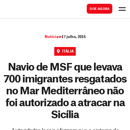
B
s
DOE AGORA
u
c
s
a
c
r
Notícias
17 julho, 2015
a
r
ITÁLIA
Navio de MSF que levava
700 imigrantes resgatados
no Mar Mediterrâneo não
foi autorizado a atracar na
Sicília