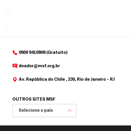
exclusivo
a
r
desejar....
para
e
doadores
a
de
MSF....
d
o
d
o
a
0800 9410808 (Gratuito)
d
o
doador@msf.org.br
r
Av. República do Chile , 230, Rio de Janeiro – RJ
OUTROS SITES MSF
Selecione o país