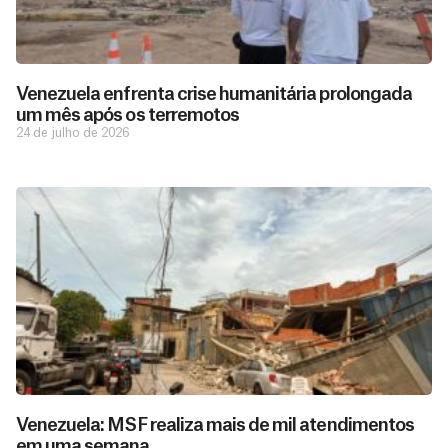
Venezuela enfrenta crise humanitária prolongada
um mês após os terremotos
24 de julho de 2026
D
São as
doações
o
constantes
a
de pessoas
ç
como você
Venezuela: MSF realiza mais de mil atendimentos
que nos
ã
em uma semana