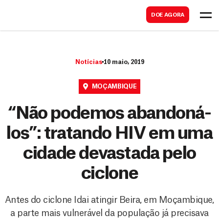
B
s
DOE AGORA
u
c
s
a
c
r
Notícias
10 maio, 2019
a
r
MOÇAMBIQUE
“Não podemos abandoná-
los”: tratando HIV em uma
cidade devastada pelo
ciclone
Antes do ciclone Idai atingir Beira, em Moçambique,
a parte mais vulnerável da população já precisava