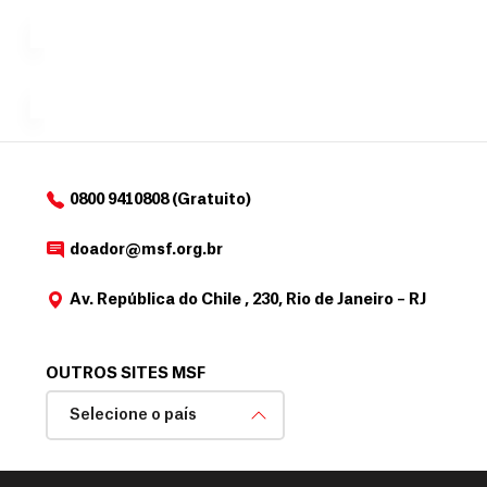
exclusivo
a
r
desejar....
para
e
doadores
a
de
MSF....
d
o
d
o
a
0800 9410808 (Gratuito)
d
o
doador@msf.org.br
r
Av. República do Chile , 230, Rio de Janeiro – RJ
OUTROS SITES MSF
Selecione o país