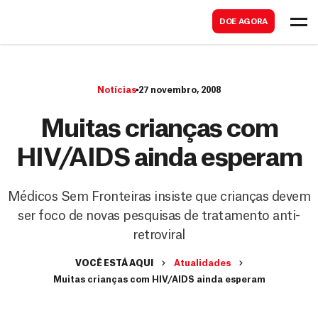
B
s
DOE AGORA
u
c
s
a
c
r
Notícias
27 novembro, 2008
a
r
Muitas crianças com
HIV/AIDS ainda esperam
Médicos Sem Fronteiras insiste que crianças devem
ser foco de novas pesquisas de tratamento anti-
retroviral
VOCÊ ESTÁ AQUI
Atualidades
Muitas crianças com HIV/AIDS ainda esperam