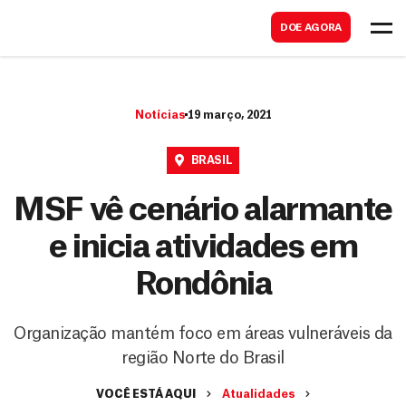
B
s
DOE AGORA
u
c
s
a
c
r
Notícias
19 março, 2021
a
r
BRASIL
MSF vê cenário alarmante
e inicia atividades em
Rondônia
Organização mantém foco em áreas vulneráveis da
região Norte do Brasil
VOCÊ ESTÁ AQUI
Atualidades