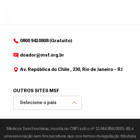
a
de
MSF....
d
o
d
o
a
0800 9410808 (Gratuito)
d
o
doador@msf.org.br
r
Av. República do Chile , 230, Rio de Janeiro – RJ
OUTROS SITES MSF
Selecione o país
Médicos Sem Fronteiras, inscrita no CNPJ sob o nº 13.844.894/0001-48, é
uma associação sem fins lucrativos que, nos termos da legislação tributária