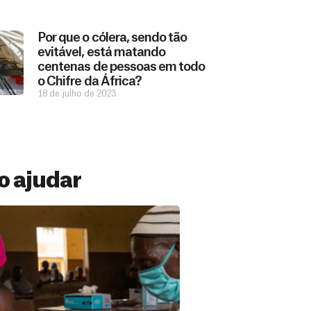
Por que o cólera, sendo tão
evitável, está matando
centenas de pessoas em todo
o Chifre da África?
18 de julho de 2023
 ajudar