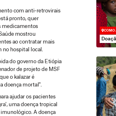
Doação
nto com anti-retrovirais
São as do
stá pronto, quer
que nos p
vidas em di
 os medicamentos
COMO 
 Saúde mostrou
LE
Doaçã
ntes ao contratar mais
no hospital local.
ida do governo da Etiópia
denador de projeto de MSF
ue o kalazar é
a doença mortal".
ra ajudar os pacientes
a', uma doença tropical
Doação
ma imunológico. A doença
Você pode