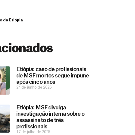
o da Etiópia
acionados
Etiópia: caso de profissionais
de MSF mortos segue impune
após cinco anos
24 de junho de 2026
Etiópia: MSF divulga
investigação interna sobre o
assassinato de três
profissionais
17 de julho de 2025