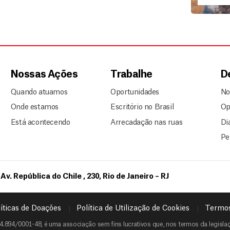
Nossas Ações
Trabalhe
D
Quando atuamos
Oportunidades
No
Onde estamos
Escritório no Brasil
Op
Está acontecendo
Arrecadação nas ruas
Di
Pe
Av. República do Chile , 230, Rio de Janeiro – RJ
íticas de Doações
Política de Utilização de Cookies
Termos
4.894/0001-48, é uma associação sem fins lucrativos que, nos termos da legislaçã