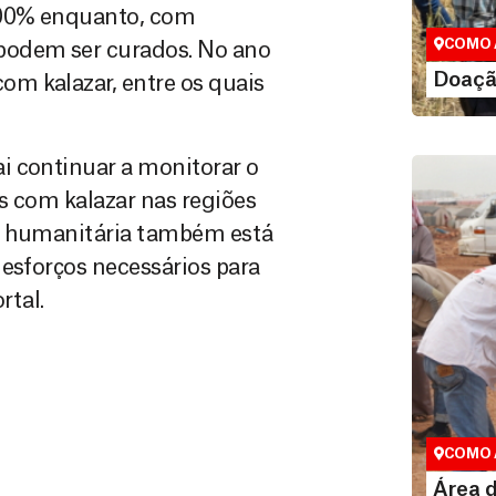
maneiras, 
100% enquanto, com
valor que de
COMO 
podem ser curados. No ano
LE
Doaçã
m kalazar, entre os quais
i continuar a monitorar o
as com kalazar nas regiões
ão humanitária também está
 esforços necessários para
rtal.
Área do
Espaço exc
COMO 
LE
Área 