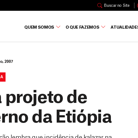
Buscar no Site
QUEM SOMOS
O QUE FAZEMOS
ATUALIDADE
o, 2007
IA
 projeto de
rno da Etiópia
ção lembra que incidência de kalazar na