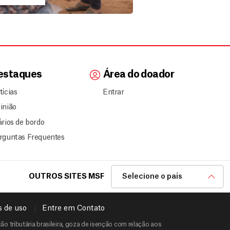
estaques
Área do doador
tícias
Entrar
inião
ários de bordo
rguntas Frequentes
OUTROS SITES MSF
Selecione o país
 de uso
Entre em Contato
o tributária brasileira, goza de isenção com relação aos