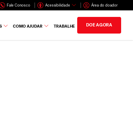
Fale Conosco
Acessibilidade
Área do doador
DOE AGORA
S
COMO AJUDAR
TRABALHE