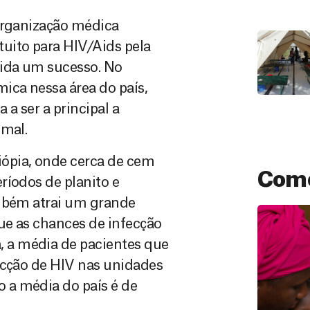
 organização médica
uito para HIV/Aids pela
dida um sucesso. No
ica nessa área do país,
a ser a principal a
 mal.
ópia, onde cerca de cem
Como
ríodos de planito e
ambém atrai um grande
ue as chances de infecção
 a média de pacientes que
ecção de HIV nas unidades
 a média do país é de