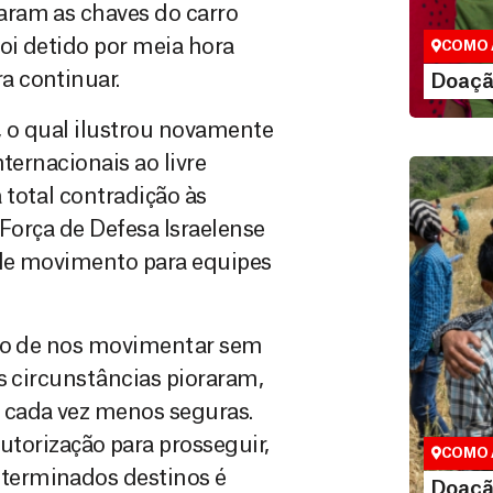
que nos p
aram as chaves do carro
vidas em di
oi detido por meia hora
COMO 
LE
a continuar.
Doaçã
 o qual ilustrou novamente
ternacionais ao livre
total contradição às
 Força de Defesa Israelense
 de movimento para equipes
ito de nos movimentar sem
Doação
s circunstâncias pioraram,
Você pode
 cada vez menos seguras.
maneiras, 
valor que de
rização para prosseguir,
COMO 
terminados destinos é
LE
Doaçã