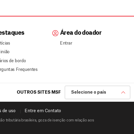
estaques
Área do doador
tícias
Entrar
inião
ários de bordo
rguntas Frequentes
OUTROS SITES MSF
Selecione o país
 de uso
Entre em Contato
o tributária brasileira, goza de isenção com relação aos