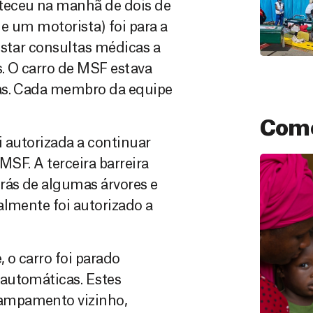
teceu na manhã de dois de
e um motorista) foi para a
estar consultas médicas a
. O carro de MSF estava
ras. Cada membro da equipe
Como
i autorizada a continuar
MSF. A terceira barreira
rás de algumas árvores e
almente foi autorizado a
 o carro foi parado
automáticas. Estes
Doação
ampamento vizinho,
São as do