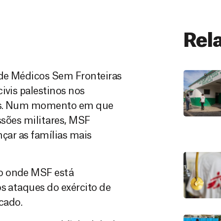
Rel
úde Médicos Sem Fronteiras
ivis palestinos nos
ntes. Num momento em que
ssões militares, MSF
nçar as famílias mais
ão onde MSF está
os ataques do exército de
cado.