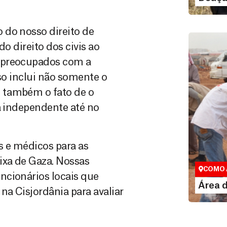
 do nosso direito de
o direito dos civis ao
o preocupados com a
sso inclui não somente o
 também o fato de o
a independente até no
Área do
s e médicos para as
Espaço exc
ixa de Gaza. Nossas
COMO 
ncionários locais que
LE
Área 
a Cisjordânia para avaliar