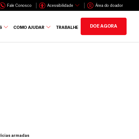
Fale Conosco
Acessibilidade
Área do doador
DOE AGORA
S
COMO AJUDAR
TRABALHE
ilícias armadas