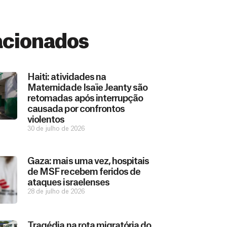
acionados
Haiti: atividades na
Maternidade Isaïe Jeanty são
retomadas após interrupção
causada por confrontos
violentos
30 de julho de 2026
Gaza: mais uma vez, hospitais
de MSF recebem feridos de
ataques israelenses
28 de julho de 2026
Tragédia na rota migratória do