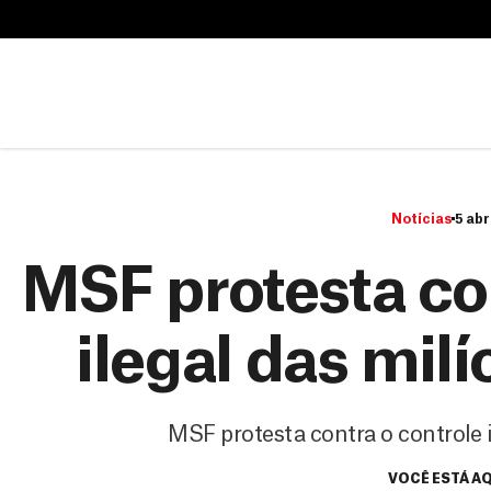
B
u
B
s
u
c
s
a
c
r
a
r
Notícias
5 abr
MSF protesta co
ilegal das mil
MSF protesta contra o controle 
VOCÊ ESTÁ A