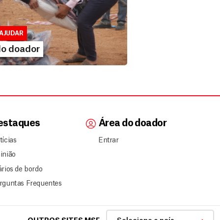
 doador
lusivo para doadores de MSF....
AJUDAR
IA MAIS
do doador
estaques
Área do doador
tícias
Entrar
inião
ários de bordo
rguntas Frequentes