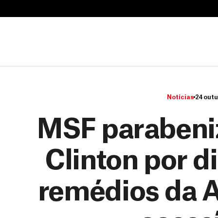
B
u
B
s
u
c
s
a
c
r
a
r
Notícias
24 outu
MSF parabeni
Clinton por d
remédios da A