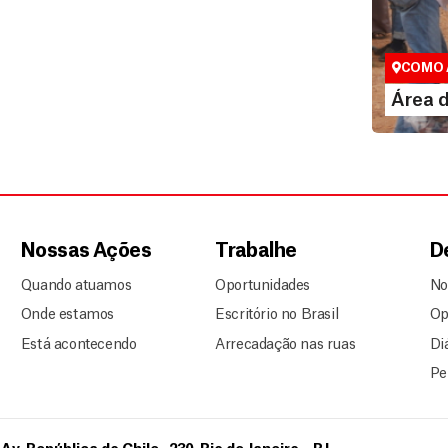
Área do
Espaço exc
COMO 
LE
Área 
Nossas Ações
Trabalhe
D
Quando atuamos
Oportunidades
No
Onde estamos
Escritório no Brasil
Op
Está acontecendo
Arrecadação nas ruas
Di
Pe