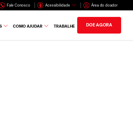
Fale Conosco
Acessibilidade
Área do doador
DOE AGORA
S
COMO AJUDAR
TRABALHE