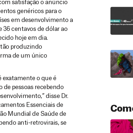
com satisfação o anúncio
entos genéricos para o
aíses em desenvolvimento a
e 36 centavos de dólar ao
ecido hoje em dia.
stão produzindo
orma de um único
é exatamente o que é
o de pessoas recebendo
senvolvimento,” disse Dr.
amentos Essenciais de
Como
ção Mundial de Saúde de
endo anti-retrovirais, se