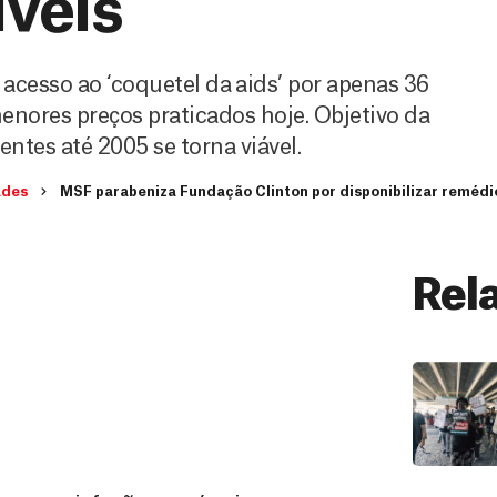
íveis
cesso ao ‘coquetel da aids’ por apenas 36
enores preços praticados hoje. Objetivo da
ntes até 2005 se torna viável.
ades
MSF parabeniza Fundação Clinton por disponibilizar remédio
Rel