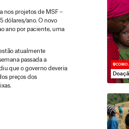
a nos projetos de MSF –
5 dólares/ano. O novo
ao ano por paciente, uma
Doação
São as do
estão atualmente
que nos p
vidas em di
 semana passada a
COMO 
diu que o governo deveria
LE
Doaçã
dos preços dos
xas.