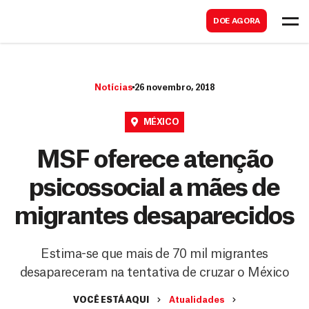
B
s
DOE AGORA
u
c
s
a
c
r
Notícias
26 novembro, 2018
a
r
MÉXICO
MSF oferece atenção
psicossocial a mães de
migrantes desaparecidos
Estima-se que mais de 70 mil migrantes
desapareceram na tentativa de cruzar o México
VOCÊ ESTÁ AQUI
Atualidades