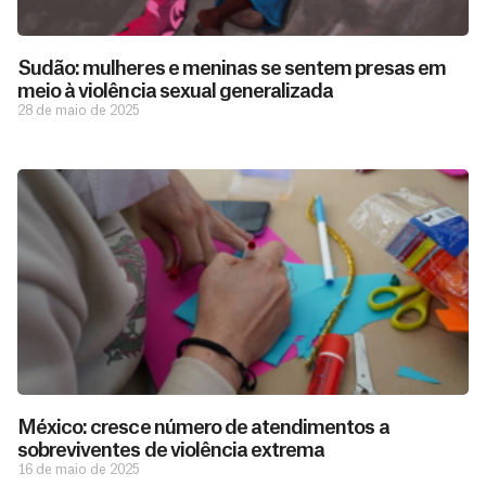
Sudão: mulheres e meninas se sentem presas em
meio à violência sexual generalizada
28 de maio de 2025
D
São as
doações
o
constantes
a
de pessoas
ç
como você
México: cresce número de atendimentos a
que nos
ã
sobreviventes de violência extrema
D
Você
permitem
o
16 de maio de 2025
pode
o
estar