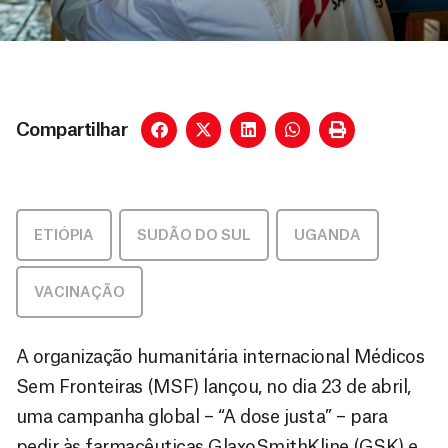
Compartilhar
ETIÓPIA
,
SUDÃO DO SUL
,
UGANDA
VACINAÇÃO
A organização humanitária internacional Médicos
Sem Fronteiras (MSF) lançou, no dia 23 de abril,
uma campanha global – “A dose justa” – para
pedir às farmacêuticas GlaxoSmithKline (GSK) e