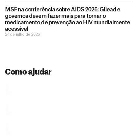
doações
o
MSF na conferência sobre AIDS 2026: Gilead e
constantes
a
governos devem fazer mais para tornar o
de pessoas
ç
como você
medicamento de prevenção ao HIV mundialmente
que nos
ã
acessível
D
Você
permitem
o
24 de julho de 2026
pode
o
estar
contribuir
M
preparados
a
com
e
para salvar
ç
MSF de
vidas em
n
diversas
ã
diversos
s
maneiras,
países.
o
inclusive
a
Como ajudar
Veja por
Ú
fazendo
que se
l
n
uma só
tornar...
doação,
i
no valor
c
Á
Espaço
que
exclusivo
a
r
desejar....
para
e
doadores
a
de
MSF....
d
o
d