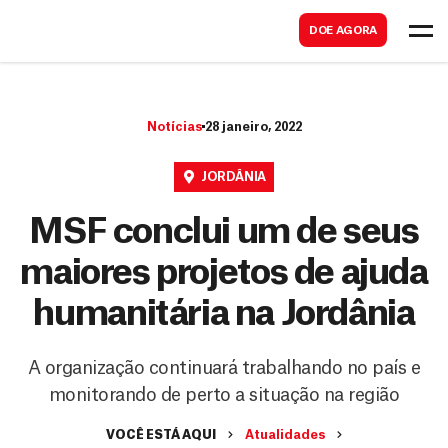
B
s
DOE AGORA
u
c
s
a
c
r
Notícias
28 janeiro, 2022
a
r
JORDÂNIA
MSF conclui um de seus
maiores projetos de ajuda
humanitária na Jordânia
A organização continuará trabalhando no país e
monitorando de perto a situação na região
VOCÊ ESTÁ AQUI
Atualidades