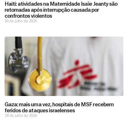
Haiti: atividades na Maternidade Isaïe Jeanty são
retomadas após interrupção causada por
confrontos violentos
30 de julho de 2026
D
São as
doações
o
constantes
a
de pessoas
ç
como você
Gaza: mais uma vez, hospitais de MSF recebem
que nos
ã
feridos de ataques israelenses
D
Você
permitem
o
28 de julho de 2026
pode
o
estar
contribuir
M
preparados
a
com