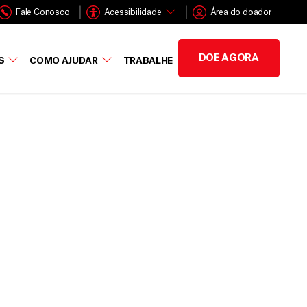
Fale Conosco
Acessibilidade
Área do doador
DOE AGORA
S
COMO AJUDAR
TRABALHE