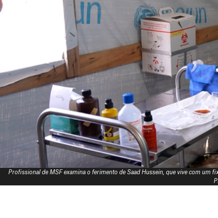
Profissional de MSF examina o ferimento de Saad Hussein, que vive com um fix
P