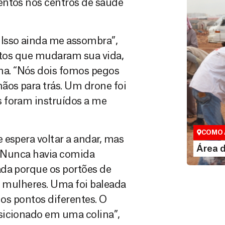
entos nos centros de saúde
 Isso ainda me assombra”,
entos que mudaram sua vida,
a. “Nós dois fomos pegos
ãos para trás. Um drone foi
 foram instruídos a me
Área do
Espaço exc
COMO 
 espera voltar a andar, mas
LE
Área 
. “Nunca havia comida
ada porque os portões de
o mulheres. Uma foi baleada
ios pontos diferentes. O
sicionado em uma colina”,