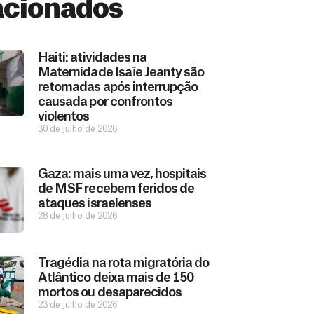
acionados
Haiti: atividades na
Maternidade Isaïe Jeanty são
retomadas após interrupção
causada por confrontos
violentos
30 de julho de 2026
Gaza: mais uma vez, hospitais
de MSF recebem feridos de
ataques israelenses
28 de julho de 2026
Tragédia na rota migratória do
Atlântico deixa mais de 150
mortos ou desaparecidos
23 de julho de 2026