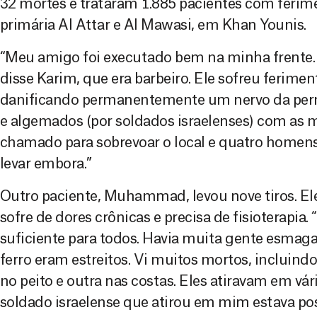
32 mortes e trataram 1.885 pacientes com ferim
primária Al Attar e Al Mawasi, em Khan Younis.
“Meu amigo foi executado bem na minha frente.
disse Karim, que era barbeiro. Ele sofreu ferim
danificando permanentemente um nervo da pern
e algemados (por soldados israelenses) com as m
chamado para sobrevoar o local e quatro homens
levar embora.”
Outro paciente, Muhammad, levou nove tiros. Ele
sofre de dores crônicas e precisa de fisioterapia
suficiente para todos. Havia muita gente esmag
ferro eram estreitos. Vi muitos mortos, incluind
no peito e outra nas costas. Eles atiravam em vár
soldado israelense que atirou em mim estava po