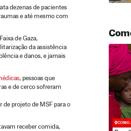
rata dezenas de pacientes
 traumas e até mesmo com
Como
Faixa de Gaza,
itarização da assistência
olência e danos, e jamais
médicas
, pessoas que
as e de cerco sofreram
Doação
r de projeto de MSF para o
São as do
que nos p
vidas em di
COMO 
ntavam receber comida,
LE