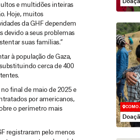
Doaçã
tos e multidões inteiras
o. Hoje, muitos
atividades da GHF dependem
s devido a seus problemas
tentar suas famílias.”
ntar à população de Gaza,
 substituindo cerca de 400
tentes.
Doação
no final de maio de 2025 e
Você pode
maneiras, 
ntratados por americanos,
valor que de
COMO 
obre o perímetro mais
LE
Doaçã
SF registraram pelo menos