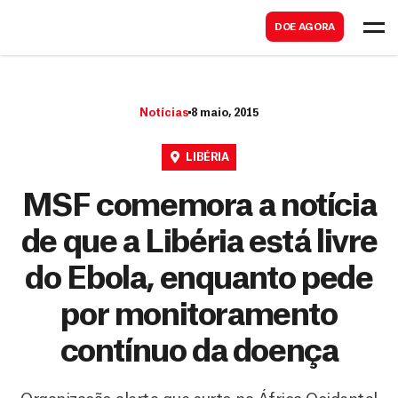
B
s
DOE AGORA
u
c
s
a
c
r
Notícias
8 maio, 2015
a
r
LIBÉRIA
MSF comemora a notícia
de que a Libéria está livre
do Ebola, enquanto pede
por monitoramento
contínuo da doença