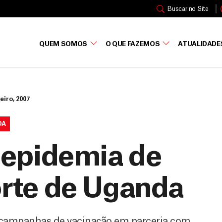
Buscar no Site
QUEM SOMOS
O QUE FAZEMOS
ATUALIDADE
eiro, 2007
DA
epidemia de
orte de Uganda
a campanhas de vacinação em parceria com