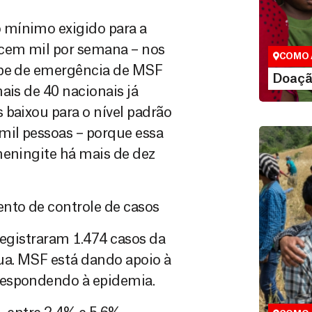
São as do
 mínimo exigido para a
que nos p
vidas em di
 cem mil por semana – nos
COMO 
ipe de emergência de MSF
LE
Doaçã
ais de 40 nacionais já
 baixou para o nível padrão
mil pessoas – porque essa
meningite há mais de dez
nto de controle de casos
 registraram 1.474 casos da
Doação
ua. MSF está dando apoio à
Você pode
respondendo à epidemia.
maneiras, 
valor que de