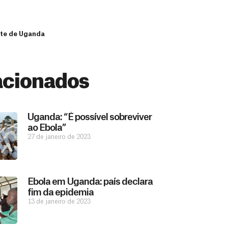
rte de Uganda
acionados
Uganda: “É possível sobreviver
ao Ebola”
27 de janeiro de 2023
Ebola em Uganda: país declara
fim da epidemia
13 de janeiro de 2023