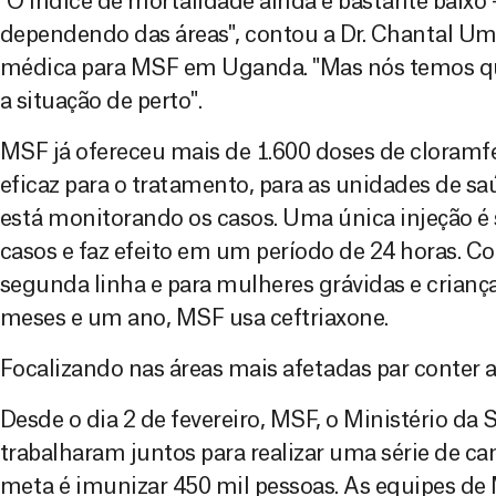
"O índice de mortalidade ainda é bastante baixo 
dependendo das áreas", contou a Dr. Chantal U
médica para MSF em Uganda. "Mas nós temos q
a situação de perto".
MSF já ofereceu mais de 1.600 doses de cloramfe
eficaz para o tratamento, para as unidades de s
está monitorando os casos. Uma única injeção é 
casos e faz efeito em um período de 24 horas. 
segunda linha e para mulheres grávidas e crianç
meses e um ano, MSF usa ceftriaxone.
Focalizando nas áreas mais afetadas par conter 
Desde o dia 2 de fevereiro, MSF, o Ministério d
trabalharam juntos para realizar uma série de c
meta é imunizar 450 mil pessoas. As equipes d