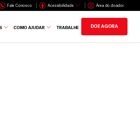
Fale Conosco
Acessibilidade
Área do doador
DOE AGORA
S
COMO AJUDAR
TRABALHE