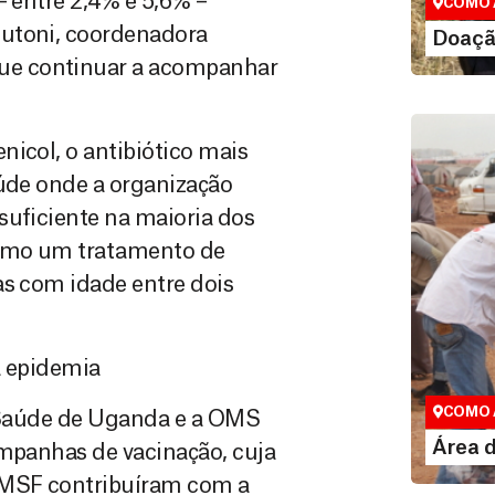
– entre 2,4% e 5,6% –
COMO 
mutoni, coordenadora
LE
Doaçã
ue continuar a acompanhar
nicol, o antibiótico mais
aúde onde a organização
suficiente na maioria dos
Como um tratamento de
as com idade entre dois
Área do
a epidemia
Espaço exc
COMO 
a Saúde de Uganda e a OMS
LE
Área 
ampanhas de vacinação, cuja
e MSF contribuíram com a