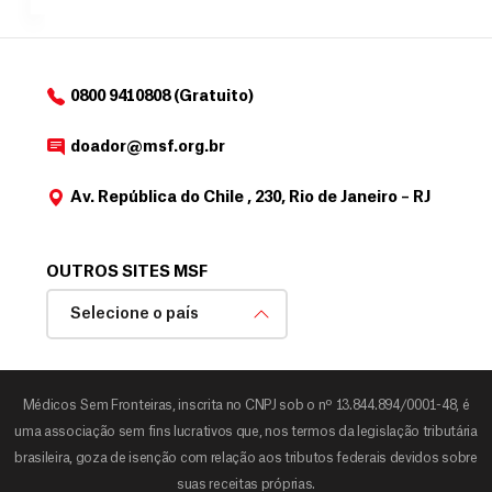
o
d
o
a
0800 9410808 (Gratuito)
d
o
doador@msf.org.br
r
Av. República do Chile , 230, Rio de Janeiro – RJ
OUTROS SITES MSF
Selecione o país
Médicos Sem Fronteiras, inscrita no CNPJ sob o nº 13.844.894/0001-48, é
uma associação sem fins lucrativos que, nos termos da legislação tributária
brasileira, goza de isenção com relação aos tributos federais devidos sobre
suas receitas próprias.