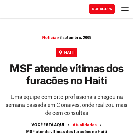
B
s
DOE AGORA
u
c
s
a
c
r
Notícias
8 setembro, 2008
a
r
HAITI
MSF atende vítimas dos
furacões no Haiti
Uma equipe com oito profissionais chegou na
semana passada em Gonaïves, onde realizou mais
de cem consultas
VOCÊ ESTÁ AQUI
Atualidades
MSF atende vítimas dos furacões no Haiti