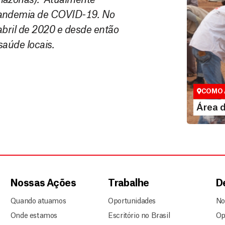
 pandemia de COVID-19. No
abril de 2020 e desde então
saúde locais.
Área do
Espaço exc
COMO 
LE
Área 
Nossas Ações
Trabalhe
D
Quando atuamos
Oportunidades
No
Onde estamos
Escritório no Brasil
Op