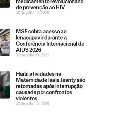
medicamento revolucionário
de prevenção ao HIV
30 de julho de 2026
MSF cobra acesso ao
lenacapavir durante a
Conferência Internacional de
AIDS 2026
30 de julho de 2026
Haiti: atividades na
Maternidade Isaïe Jeanty são
retomadas após interrupção
causada por confrontos
violentos
30 de julho de 2026