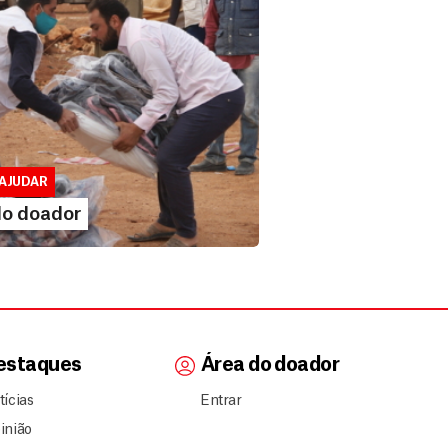
 doador
lusivo para doadores de MSF....
AJUDAR
IA MAIS
do doador
estaques
Área do doador
tícias
Entrar
inião