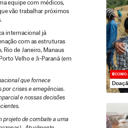
 uma equipe com médicos,
que vão trabalhar próximos
.
a internacional já
enação com as estruturas
o, Rio de Janeiro, Manaus
Doação
Porto Velho e Ji-Paraná (em
Você pode
maneiras, 
valor que de
COMO 
acional que fornece
LE
Doaçã
 por crises e emegências.
parcial e nossas decisões
cientes.
m projeto de combate a uma
Amazonas). Atualmente