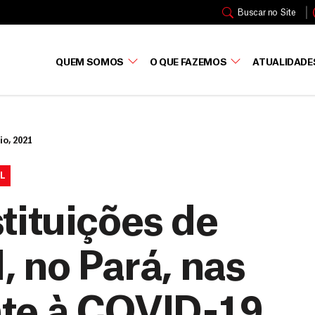
Buscar no Site
QUEM SOMOS
O QUE FAZEMOS
ATUALIDADE
io, 2021
L
tituições de
, no Pará, nas
te à COVID-19