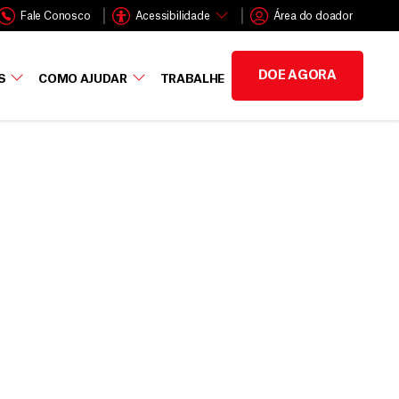
Fale Conosco
Acessibilidade
Área do doador
DOE AGORA
S
COMO AJUDAR
TRABALHE