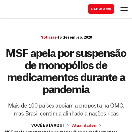
B
s
DOE AGORA
u
c
s
a
c
r
Notícias
16 dezembro, 2020
a
r
MSF apela por suspensão
de monopólios de
medicamentos durante a
pandemia
Mais de 100 países apoiam a proposta na OMC,
mas Brasil continua alinhado a nações ricas
VOCÊ ESTÁ AQUI
Atualidades