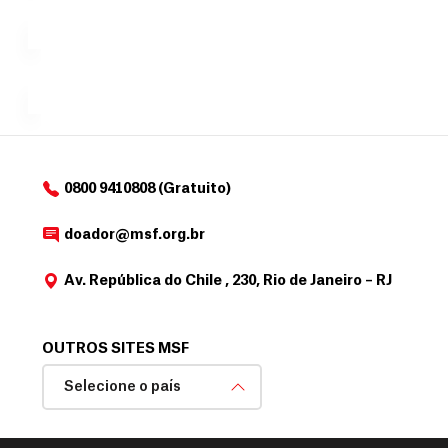
exclusivo
a
r
desejar....
para
e
doadores
a
de
MSF....
d
o
d
o
a
0800 9410808 (Gratuito)
d
o
doador@msf.org.br
r
Av. República do Chile , 230, Rio de Janeiro – RJ
OUTROS SITES MSF
Selecione o país