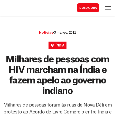
B
s
DOE AGORA
u
c
s
a
c
r
Notícias
3 março, 2011
a
r
ÍNDIA
Milhares de pessoas com
HIV marcham na Índia e
fazem apelo ao governo
indiano
Milhares de pessoas foram às ruas de Nova Déli em
protesto ao Acordo de Livre Comércio entre Índia e