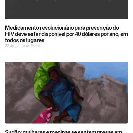
Medicamento revolucionário para prevenção do
HIV deve estar disponível por 40 dólares por ano, em
todos os lugares
22 de junho de 2026
D
São as
doações
o
constantes
a
de pessoas
ç
como você
Sudão: mulheres e meninas se sentem presas em