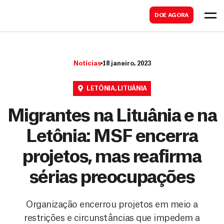
B
s
DOE AGORA
u
c
s
a
c
r
Notícias
18 janeiro, 2023
a
r
LETÔNIA
,
LITUÂNIA
Migrantes na Lituânia e na
Letônia: MSF encerra
projetos, mas reafirma
sérias preocupações
Organização encerrou projetos em meio a
restrições e circunstâncias que impedem a