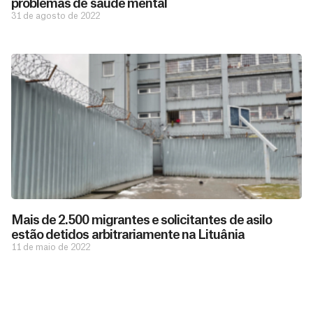
problemas de saúde mental
31 de agosto de 2022
D
São as
doações
o
constantes
a
de pessoas
ç
como você
Mais de 2.500 migrantes e solicitantes de asilo
que nos
ã
estão detidos arbitrariamente na Lituânia
D
Você
permitem
o
11 de maio de 2022
pode
o
estar
contribuir
M
preparados
a
com
e
para salvar
ç
MSF de
vidas em
n
diversas
ã
diversos
s
maneiras,