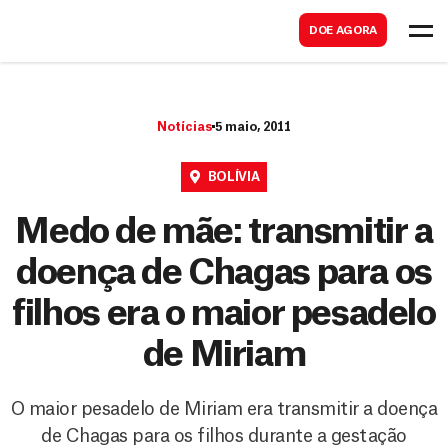
B
s
DOE AGORA
u
c
s
a
c
r
Notícias
5 maio, 2011
a
r
BOLÍVIA
Medo de mãe: transmitir a
doença de Chagas para os
filhos era o maior pesadelo
de Miriam
O maior pesadelo de Miriam era transmitir a doença
de Chagas para os filhos durante a gestação