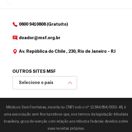
o
d
o
a
0800 9410808 (Gratuito)
d
o
doador@msf.org.br
r
Av. República do Chile , 230, Rio de Janeiro – RJ
OUTROS SITES MSF
Selecione o país
Médicos Sem Fronteiras, inscrita no CNPJ sob o nº 13.844.894/0001-48, é
uma associação sem fins lucrativos que, nos termos da legislação tributária
brasileira, goza de isenção com relação aos tributos federais devidos sobre
suas receitas próprias.