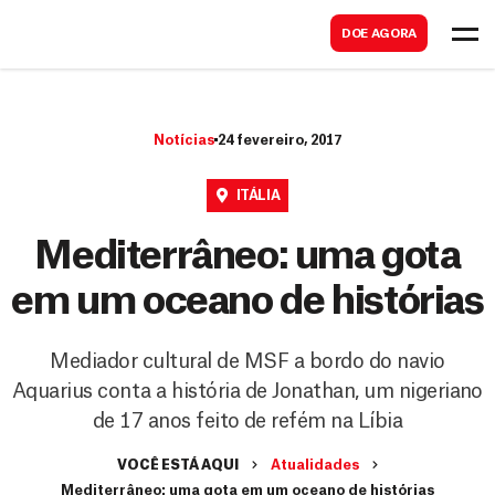
B
s
DOE AGORA
u
c
s
a
c
r
Notícias
24 fevereiro, 2017
a
r
ITÁLIA
Mediterrâneo: uma gota
em um oceano de histórias
Mediador cultural de MSF a bordo do navio
Aquarius conta a história de Jonathan, um nigeriano
de 17 anos feito de refém na Líbia
VOCÊ ESTÁ AQUI
Atualidades
Mediterrâneo: uma gota em um oceano de histórias