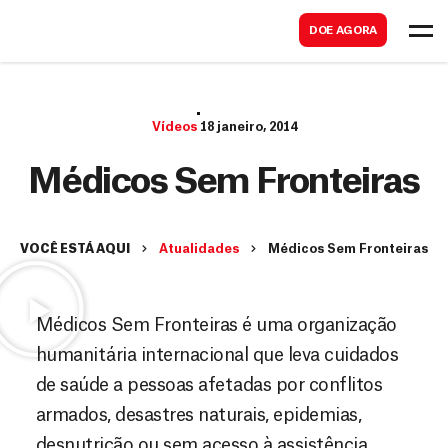
B
s
DOE AGORA
u
c
s
a
c
r
Vídeos
18 janeiro, 2014
a
r
Médicos Sem Fronteiras
VOCÊ ESTÁ AQUI
Atualidades
Médicos Sem Fronteiras
Médicos Sem Fronteiras é uma organização
humanitária internacional que leva cuidados
de saúde a pessoas afetadas por conflitos
armados, desastres naturais, epidemias,
desnutrição ou sem acesso à assistência